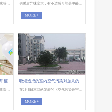
甲醛没有如香味、臭味、酸味、甜味等等我们所熟悉的，一下子就能分辨出来的气味。
供暖后异味变大，有不适感可能是甲醛污染。
MORE+
家装污染成哮喘病诱因,新房除甲醛刻不容缓
吸烟造成的室内空气污染对胎儿的影响？
现代生活室内外环境污染成为引发哮喘的主要原因之一。为了您和您家人的身体健康，（生活住新家）新房除甲醛，（工作办公）装修除甲醛、（注意）室内空气污染治理，刻不容缓，必须引起国人的注意。
在2月8日本网站发表的《空气污染危害胎儿，孕妇需注意》一文中提到，最新调查表明，大气污染会造成低体重新生儿出生比率上升。实际上有关这方面的研究早在10多年前就已经开始。
MORE+