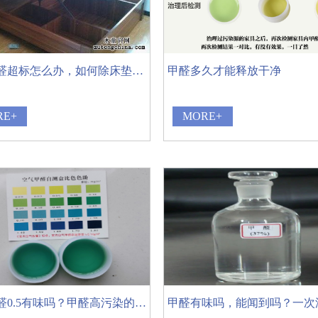
床垫甲醛超标怎么办，如何除床垫甲醛污染
甲醛多久才能释放干净
RE+
MORE+
新房甲醛0.5有味吗？甲醛高污染的2个陷阱