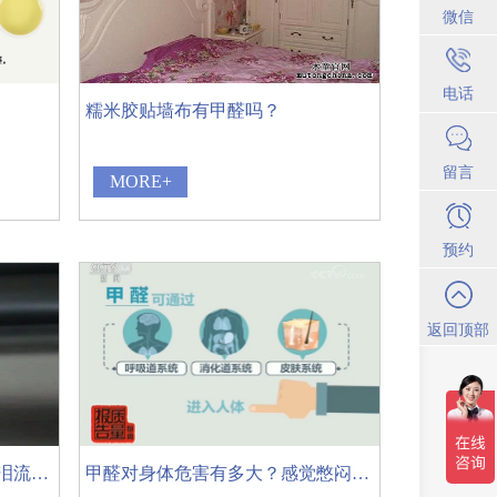
微信
电话
糯米胶贴墙布有甲醛吗？
留言
MORE+
预约
返回顶部
甲醛有味吗，能闻到吗？一次泪流满面的真实体验
甲醛对身体危害有多大？感觉憋闷、刺激要小心