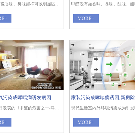
甲醛没有像香味、臭味那样可以明显区分出来的气味，靠鼻子闻来识别很难。
RE+
MORE+
气污染成哮喘病诱发病因
在12月1日发表的《甲醛的危害之一-哮喘》一文中，我们介绍哮喘已经被称之为“文明病”。近年来哮喘的发病率越来越高。
RE+
MORE+