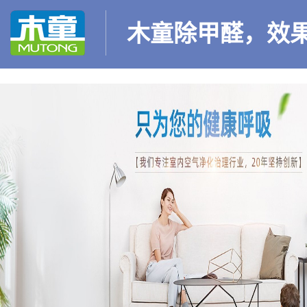
木童除甲醛，效