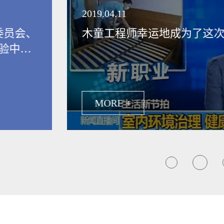
领健康新生活
2019.04.11
委员会、
木童工程师幸运地成为了这
验中
保行业发
MORE +