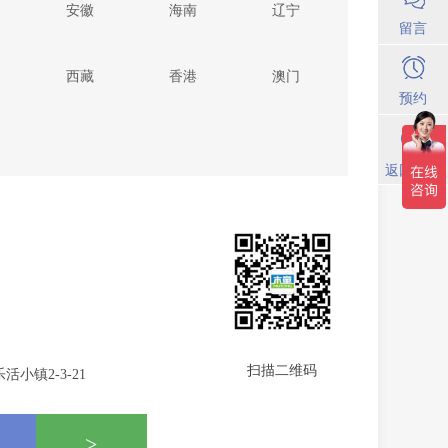
安徽
海南
辽宁
留言
西藏
香港
澳门
预约
返回顶部
扫描二维码
小镇2-3-21
>