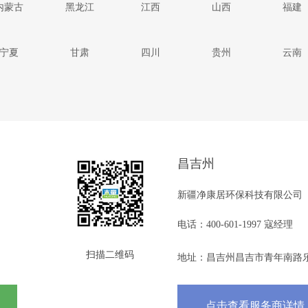
内蒙古
黑龙江
江西
山西
福建
宁夏
甘肃
四川
贵州
云南
昌吉州
新疆净康居环保科技有限公司
电话：400-601-1997 寇经理
扫描二维码
地址：昌吉州昌吉市青年南路乐活
点击查看服务商详情