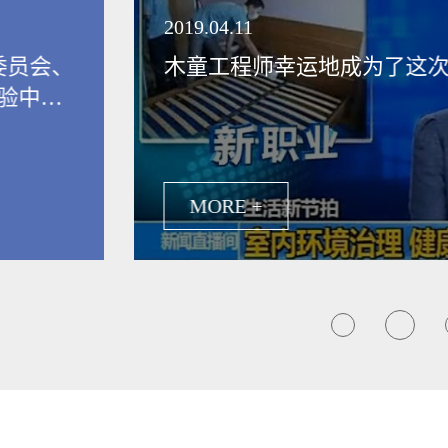
领健康新生活
2019.04.11
委员会、
木童工程师幸运地成为了这
验中
保行业发
MORE +