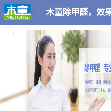
木童除甲醛，效