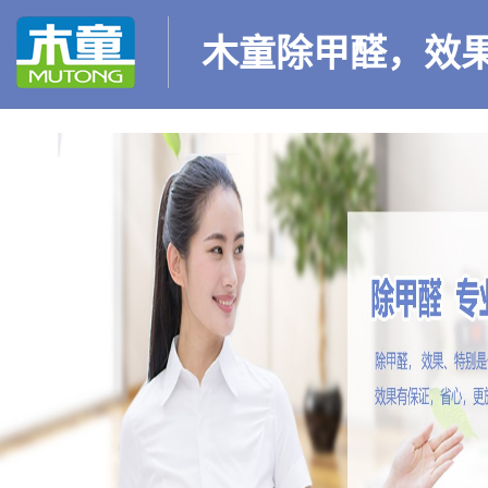
木童除甲醛，效