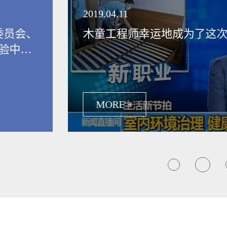
领健康新生活
2019.04.11
委员会、
木童工程师幸运地成为了这
验中
保行业发
MORE +