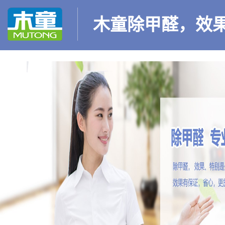
木童除甲醛，效