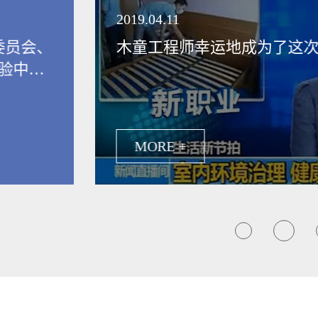
领健康新生活
2019.04.11
委员会、
木童工程师幸运地成为了这
验中
保行业发
MORE +