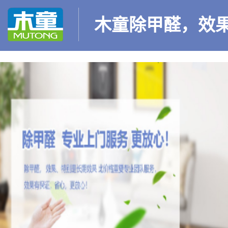
木童除甲醛，效