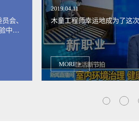
领健康新生活
2019.04.11
委员会、
木童工程师幸运地成为了这
验中
保行业发
MORE +