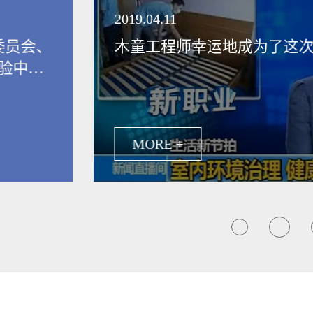
领健康新生活
2019.04.11
委员会、
木童工程师幸运地成为了这
验中
保行业发
MORE +