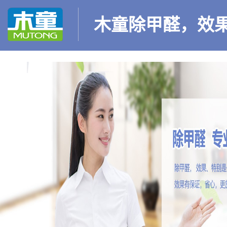
木童除甲醛，效