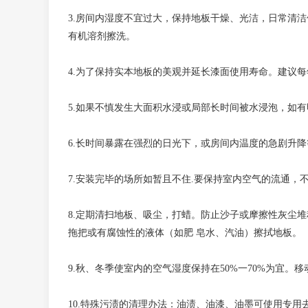
3.房间内湿度不宜过大，保持地板干燥、光洁，日常清
有机溶剂擦洗。
4.为了保持实本地板的美观并延长漆面使用寿命。建议每
5.如果不慎发生大面积水浸或局部长时间被水浸泡，如
6.长时间暴露在强烈的日光下，或房间内温度的急剧升
7.安装完毕的场所如暂且不住.要保持室内空气的流通
8.定期清扫地板、吸尘，打蜡。防止沙子或摩擦性灰尘
拖把或有腐蚀性的液体（如肥 皂水、汽油）擦拭地板。
9.秋、冬季使室内的空气湿度保持在50%一70%
为宜
。移
10.
特殊污渍的清理办法：油渍、油漆、油墨可使用专用