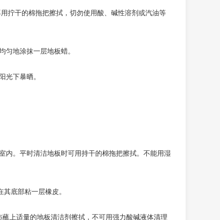
再用拧干的棉拖把擦拭，切勿使用酸、碱性溶剂或汽油等
均匀地涂抹一层地板蜡。
阳光下暴晒。
入室内。平时清洁地板时可用持干的棉拖把擦拭。不能用湿
在其底部粘一层橡皮。
布蘸上适量的地板清洁剂擦拭，不可用强力酸碱液体清理