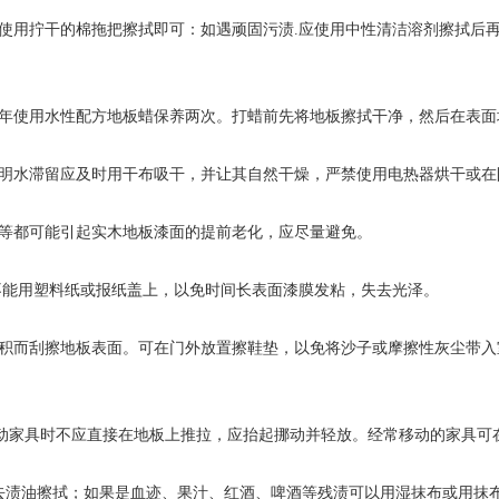
洁使用拧干的棉拖把擦拭即可：如遇顽固污渍.应使用中性清洁溶剂擦拭后
年
使用水性配方地板
蜡保养两次。
打
蜡前先将地板擦拭干净，然后在表面
有明水滞留应及时用干布吸干，并让其自然干燥，严禁使用电热器烘干或在
降等都可能引起实木地板漆面的提前老化，应尽量避免。
，不能用塑料纸或报纸盖上，以免时间长表面漆膜发粘，失去光泽。
堆积而刮擦地板表面。可在门外放置擦鞋垫，以免将沙子或摩擦性灰尘带
动家具时不应直接在地板上推拉，应抬起挪动并轻放。经常移动的家具可
去渍油擦拭；如果是血迹、果汁、红酒、啤酒等残渍可以用湿抹布或用抹