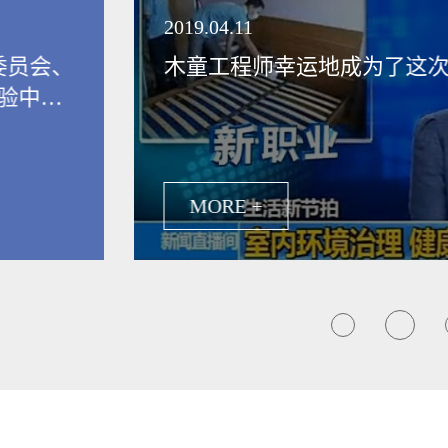
领健康新生活
2019.04.11
委员会、
木童工程师幸运地成为了这
验中
保行业发
MORE +