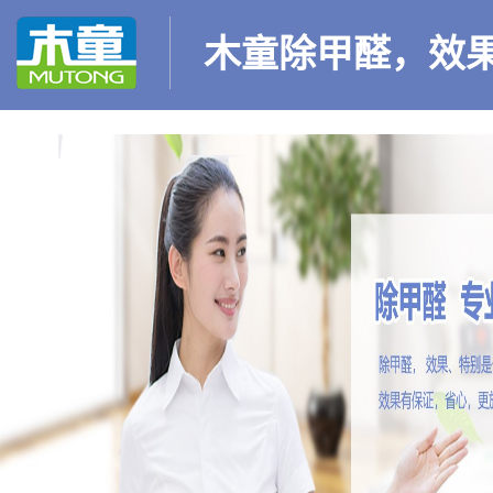
木童除甲醛，效