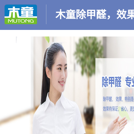
木童除甲醛，效