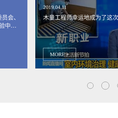
领健康新生活
2019.04.11
委员会、
木童工程师幸运地成为了这
验中
保行业发
MORE +