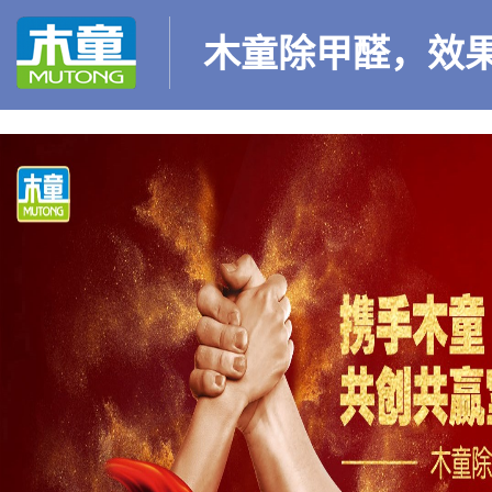
木童除甲醛，效