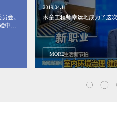
领健康新生活
2019.04.11
委员会、
木童工程师幸运地成为了这
验中
保行业发
MORE +