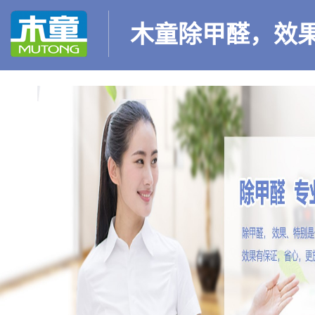
木童除甲醛，效