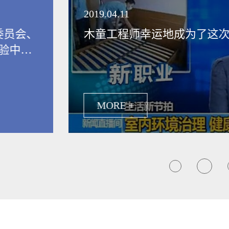
领健康新生活
2019.04.11
委员会、
木童工程师幸运地成为了这
验中
保行业发
MORE +