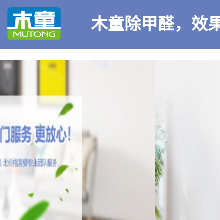
木童除甲醛，效