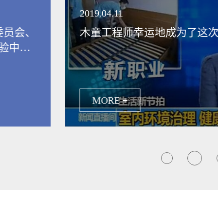
领健康新生活
2019.04.11
委员会、
木童工程师幸运地成为了这
验中
保行业发
MORE +