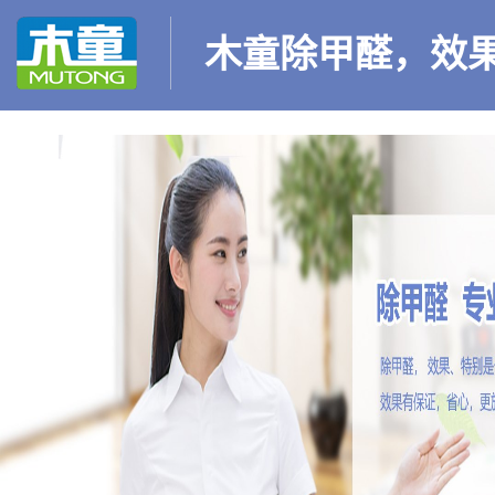
木童除甲醛，效