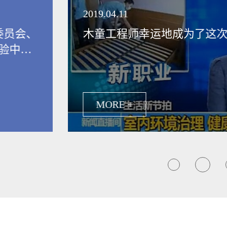
领健康新生活
2019.04.11
委员会、
木童工程师幸运地成为了这
验中
保行业发
MORE +