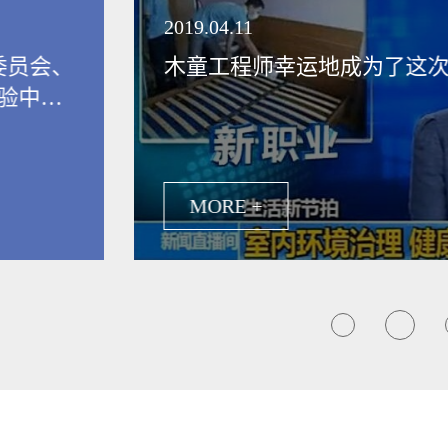
领健康新生活
2019.04.11
委员会、
木童工程师幸运地成为了这
验中
保行业发
MORE +