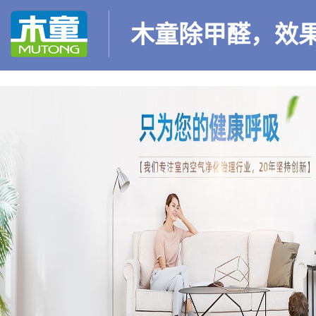
木童除甲醛，效