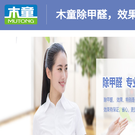
木童除甲醛，效