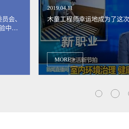
领健康新生活
2019.04.11
委员会、
木童工程师幸运地成为了这
验中
保行业发
MORE +